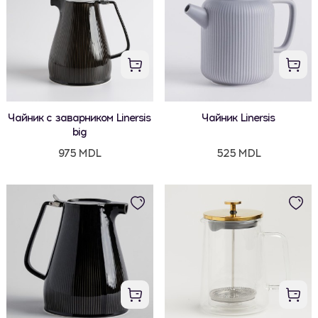
Чайник с заварником Linersis
Чайник Linersis
big
975 MDL
525 MDL