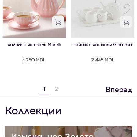
чайник с чашками Morelli
Чайник с чашками Glammor
1 250 MDL
2 445 MDL
Вперед
1
2
Коллекции
Изысканное Золото