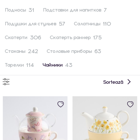
31
7
Подносы
Подставки для напитков
57
110
Подушки для стульев
Салатницы
306
175
Скатерти
Скатерть раннер
242
63
Стаканы
Столовые приборы
114
43
Тарелки
Чайники
Sortează