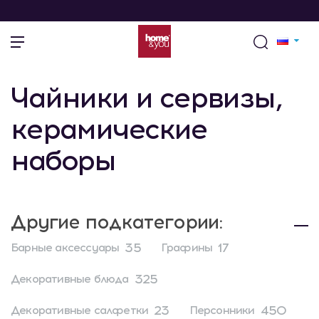
Чайники и сервизы,
керамические
наборы
Другие подкатегории:
35
17
Барные аксессуары
Графины
325
Декоративные блюда
23
450
Декоративные салфетки
Персонники