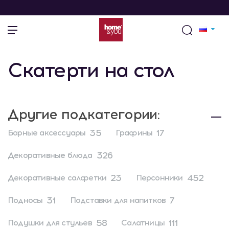
Скатерти на стол
Другие подкатегории:
35
17
Барные аксессуары
Графины
326
Декоративные блюда
23
452
Декоративные салфетки
Персонники
31
7
Подносы
Подставки для напитков
58
111
Подушки для стульев
Салатницы