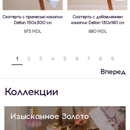
Скатерть с примесью конопли
Скатерть с добавлением
Dellon 150x300 см
конопли Dellon 130x180 см
975 MDL
680 MDL
1
2
3
4
5
6
7
8
9
Вперед
Коллекции
Изысканное Золото