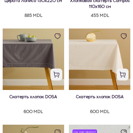
Церата Лописо 150x220 см
Хлопковая скатерть Campos
110x160 см
885 MDL
455 MDL
Скатерть хлопок DOSA
Скатерть хлопок DOSA
600 MDL
600 MDL
CEL MAI VÂNDUT