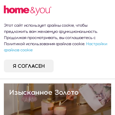
Этот сайт использует файлы cookie, чтобы
предложить вам желаемую функциональность.
Buda Filippos
Продолжая просматривать, вы соглашаетесь с
Политикой использования файлов cookie.
Настройки
895 MDL
файлов cookie
Я СОГЛАСЕН
Коллекции
Изысканное Золото