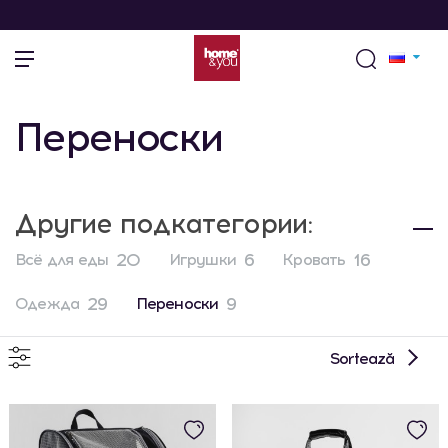
Переноски
Другие подкатегории:
20
6
16
Всё для еды
Игрушки
Кровать
29
9
Одежда
Переноски
Sortează