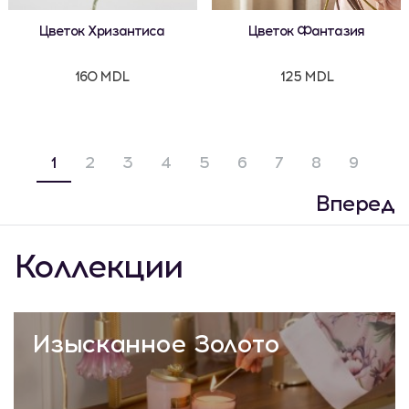
Цветок Хризантиса
Цветок Фантазия
160 MDL
125 MDL
1
2
3
4
5
6
7
8
9
Вперед
Коллекции
Изысканное Золото