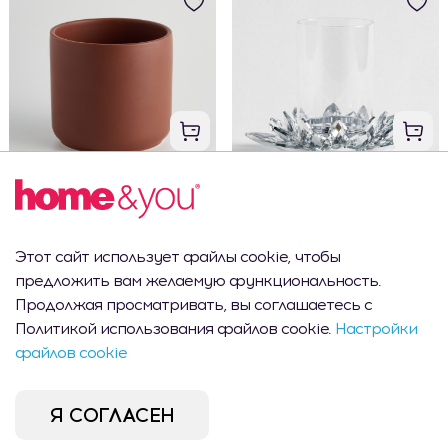
Чехол Emes
Цветочный подсвечник из
хрустального стекла cristal
shine tube
395 MDL
995 MDL
Этот сайт использует файлы cookie, чтобы
предложить вам желаемую функциональность.
Продолжая просматривать, вы соглашаетесь с
Политикой использования файлов cookie.
Настройки
CEL MAI VÂNDUT
файлов cookie
Я СОГЛАСЕН