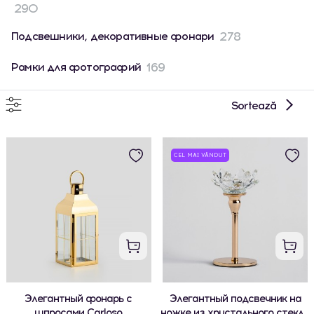
290
278
Подсвешники, декоративные фонари
169
Рамки для фотографий
Sortează
CEL MAI VÂNDUT
Элегантный фонарь с
Элегантный подсвечник на
шпросами Carloso
ножке из хрустального стекла