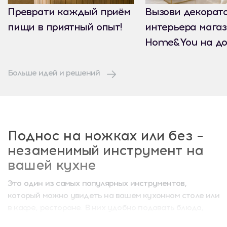
Преврати каждый приём
Вызови декорат
пищи в приятный опыт!
интерьера мага
Home&You на до
Больше идей и решений
Поднос на ножках или без –
незаменимый инструмент на
вашей кухне
Это один из самых популярных инструментов,
который можно увидеть на вашем кухонном столе или
в кафе, ресторане. В них удобно подавать блюда,
напитки, не опасаясь ничего пролить на скатерть.