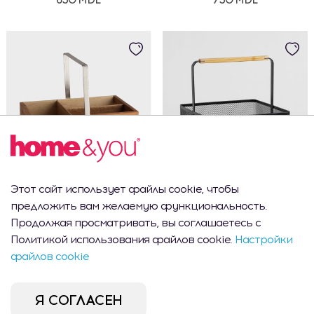
Этот сайт использует файлы cookie, чтобы
Корзина для хранения Salvisi
Корзина для хранения Pargo
предложить вам желаемую функциональность.
Продолжая просматривать, вы соглашаетесь с
625 MDL
525 MDL
Политикой использования файлов cookie.
Настройки
файлов cookie
Я СОГЛАСЕН