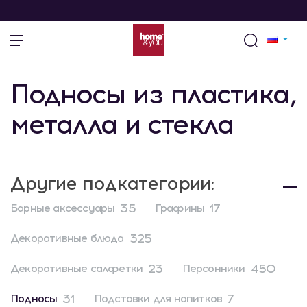
Подносы из пластика,
металла и стекла
Другие подкатегории:
35
17
Барные аксессуары
Графины
325
Декоративные блюда
23
450
Декоративные салфетки
Персонники
31
7
Подносы
Подставки для напитков