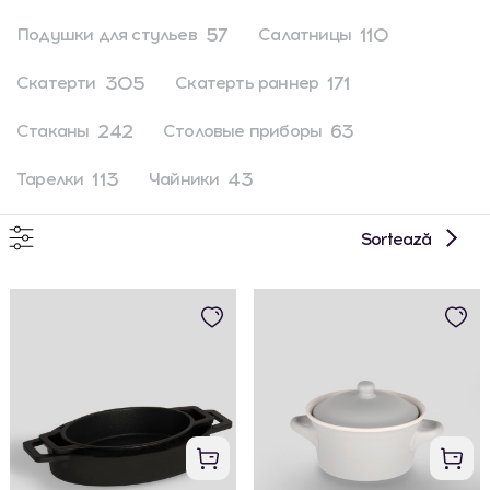
57
110
Подушки для стульев
Салатницы
305
171
Скатерти
Скатерть раннер
242
63
Стаканы
Столовые приборы
113
43
Тарелки
Чайники
Sortează