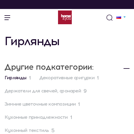
Гирлянды
Другие подкатегории:
1
1
Гирлянды
Декоративные фигурки
9
Держатели для свечей, фонарей
1
Зимние цветочные композиции
1
Кухонные принадлежности
5
Кухонный текстиль