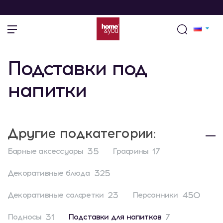
Подставки под
напитки
Другие подкатегории:
35
17
Барные аксессуары
Графины
325
Декоративные блюда
23
450
Декоративные салфетки
Персонники
31
7
Подносы
Подставки для напитков