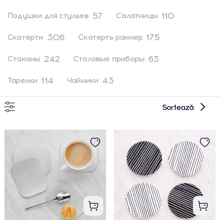
57
110
Подушки для стульев
Салатницы
306
175
Скатерти
Скатерть раннер
242
63
Стаканы
Столовые приборы
114
43
Тарелки
Чайники
Sortează