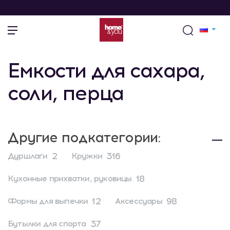
Емкости для сахара,
соли, перца
Другие подкатегории:
2
316
Дуршлаги
Кружки
18
Кухонные прихватки, руковицы
12
98
Формы для выпечки
Аксессуары
37
Бутылки для спорта