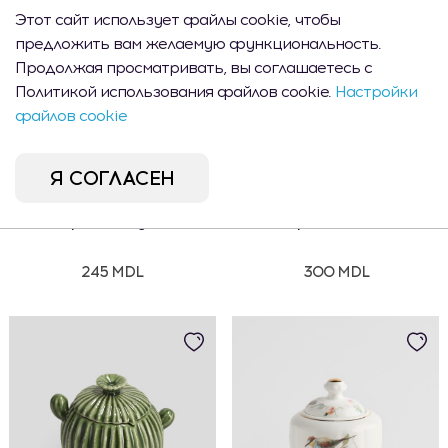
Этот сайт использует файлы cookie, чтобы
CEL MAI VÂNDUT
предложить вам желаемую функциональность.
Продолжая просматривать, вы соглашаетесь с
Политикой использования файлов cookie.
Настройки
файлов cookie
Я СОГЛАСЕН
Сахарница Elegantiosi
Сахарница Diamant2
245 MDL
300 MDL