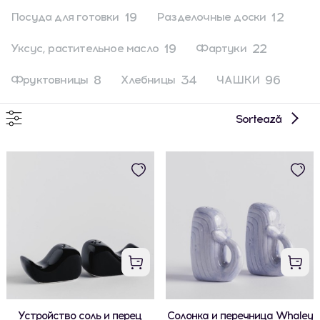
19
12
Посуда для готовки
Разделочные доски
19
22
Уксус, растительное масло
Фартуки
8
34
96
Фруктовницы
Хлебницы
ЧАШКИ
Sortează
Устройство соль и перец
Солонка и перечница Whaley