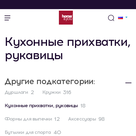
Кухонные прихватки,
рукавицы
Другие подкатегории:
2
316
Дуршлаги
Кружки
18
Кухонные прихватки, руковицы
12
98
Формы для выпечки
Аксессуары
40
Бутылки для спорта