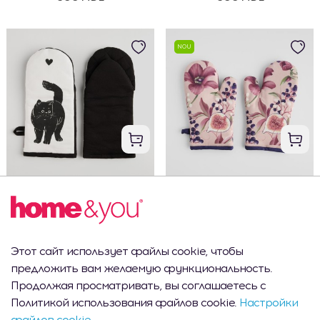
NOU
Набор кухонных перчаток Kitki
Набор кухонных перчаток Higo
14x30 см с животным мотивом
18x30 см
300 MDL
300 MDL
Этот сайт использует файлы cookie, чтобы
предложить вам желаемую функциональность.
NOU
Продолжая просматривать, вы соглашаетесь с
Политикой использования файлов cookie.
Настройки
файлов cookie