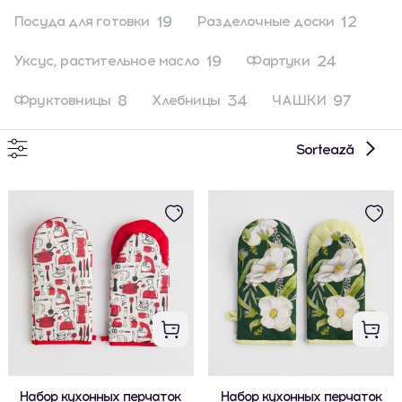
19
12
Посуда для готовки
Разделочные доски
19
24
Уксус, растительное масло
Фартуки
8
34
97
Фруктовницы
Хлебницы
ЧАШКИ
Sortează
Набор кухонных перчаток
Набор кухонных перчаток