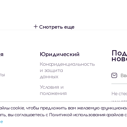
Смотреть еще
Под
ая
Юридический
нов
Конфиденциальность
и защита
ты
данных
Условия и
положения
Не сте
или от
айлы cookie, чтобы предложить вам желаемую функционал
ь, вы соглашаетесь с Политикой использования файлов co
ie