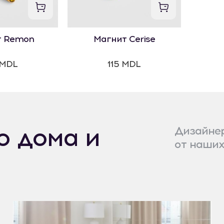
т Remon
Магнит Cerise
 MDL
115 MDL
о дома и
Дизайнер
от наших