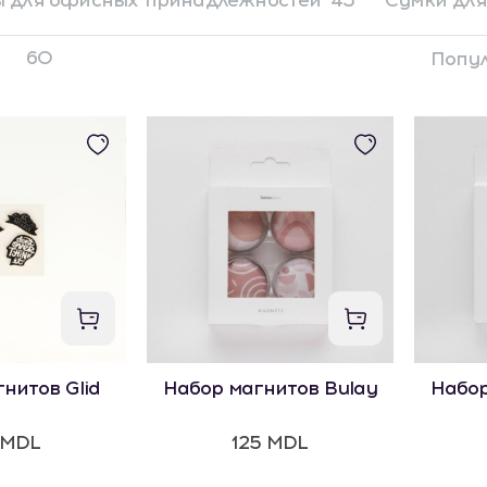
 для офисных принадлежностей
43
Сумки для
60
Попу
нитов Glid
Набор магнитов Bulay
Набор
 MDL
125 MDL