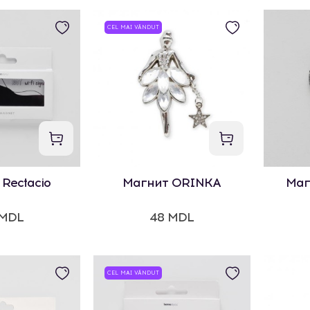
CEL MAI VÂNDUT
Rectacio
Магнит ORINKA
Маг
 MDL
48 MDL
CEL MAI VÂNDUT