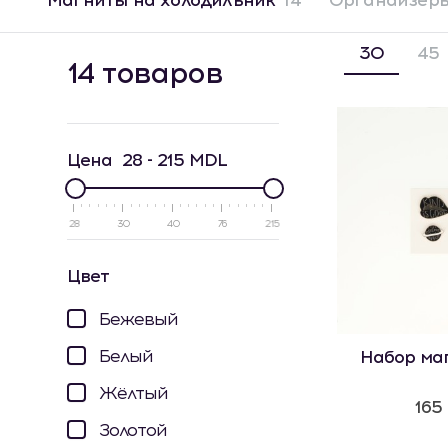
Магниты на холодильник
14
Органайзеры
30
45
14 товаров
Цена
28
-
215
MDL
28
30
40
76
215
Цвет
Бежевый
Белый
Набор маг
Жёлтый
165
Золотой