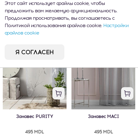
Этот сайт использует файлы cookie, чтобы
предложить вам желаемую функциональность.
Занавес TEARSY
Занавес REINI
Продолжая просматривать, вы соглашаетесь с
Политикой использования файлов cookie.
Настройки
1 120 MDL
695 MDL
файлов cookie
Я СОГЛАСЕН
Занавес PURITY
Занавес MACI
495 MDL
495 MDL