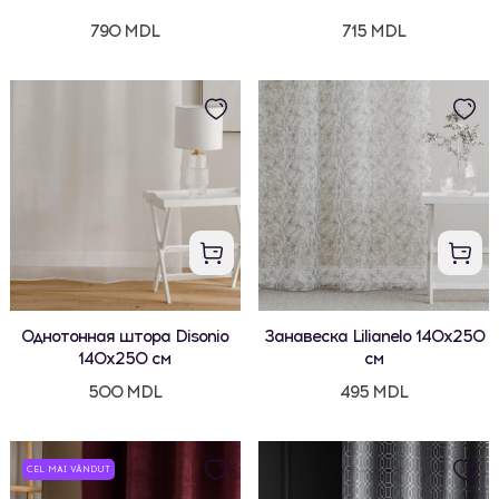
790 MDL
715 MDL
Однотонная штора Disonio
Занавеска Lilianelo 140x250
140x250 см
см
500 MDL
495 MDL
CEL MAI VÂNDUT