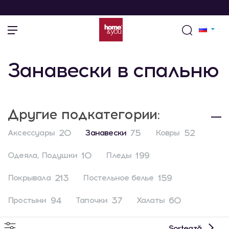
Занавески в спальню
Другие подкатегории:
20
75
52
Аксессуары
Занавески
Ковры
10
199
Одеяла, Подушки
Пледы
213
159
Покрывала
Постельное белье
94
37
60
Простыни
Тапочки
Халаты
Sortează