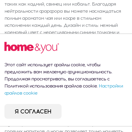
таких как кадмий, свинец или кобальт. Благодаря
нейтральности фарфора вы можете наслаждаться
полным ароматом чая или кофе в стильном
исполнении каждый день. Дизайн и стиль: нежный
кремовый цвет с нерегулярными синими точками и
волнистым краем, акцентированным синей полосой,
навевает мысли о сельских, уютных интерьерах.
Округлая форма, декоративная крышка с
функциональной ручкой и матово-глянцевая отделка
Этот сайт использует файлы cookie, чтобы
подчеркивают индивидуальный характер кувшина.
предложить вам желаемую функциональность.
Frillina прекрасно сочетается с аранжировками в
Продолжая просматривать, вы соглашаетесь с
стиле cottagecore, рустикальными и современными.
Политикой использования файлов cookie.
Настройки
Это также вдохновение для подарка на кухню или в
файлов cookie
столовую, который покорит деталями и
практичностью. Особенности и содержимое: в
комплекте вы получаете кувшин объемом 1000 мл с
Я СОГЛАСЕН
крышкой и удобной ручкой. Ситечко отсутствует.
Ручка эргономична и не нагревается при наливании
горячих напитков, а носик позволяет точно наливать.