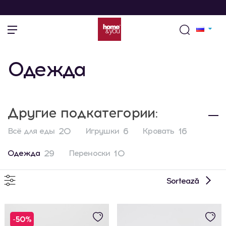
Одежда
Другие подкатегории:
20
6
16
Всё для еды
Игрушки
Кровать
29
10
Одежда
Переноски
Sortează
-50%