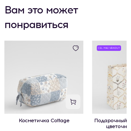
Вам это может
понравиться
CEL MAI VÂNDUT
Косметичка Cottage
Подарочный п
цветочны