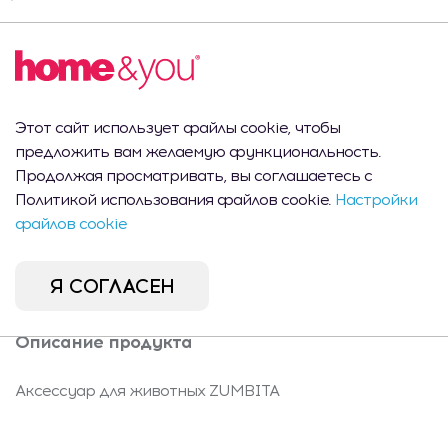
Пн-Пт.:
8 шт.
Всего товаров
09:00 -
18:00
Shopping MallDova
Пн-Вс:
4 шт.
- Кишинев, ул.
10:00 -
Этот сайт использует файлы cookie, чтобы
Арборилор 21
22:00
предложить вам желаемую функциональность.
Port Mall -
Продолжая просматривать, вы соглашаетесь с
Пн-Вс:
Кишинев, ул.
Политикой использования файлов cookie.
Настройки
4 шт.
10:00 -
Михаил Садовяну
файлов cookie
22:00
42/6
Я СОГЛАСЕН
Описание продукта
Аксессуар для животных ZUMBITA