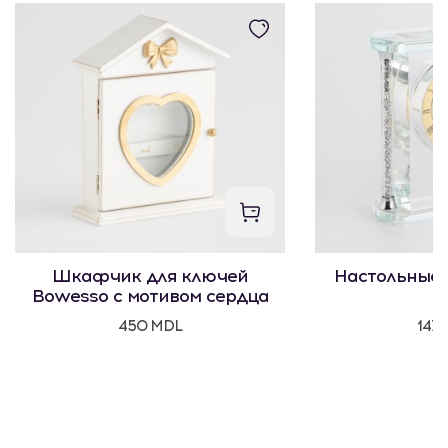
Шкафчик для ключей
Настольные 
Bowesso с мотивом сердца
450 MDL
147