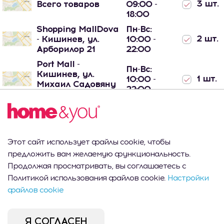
3 шт.
Всего товаров
09:00 -
18:00
Shopping MallDova
Пн-Вс:
2 шт.
- Кишинев, ул.
10:00 -
Арборилор 21
22:00
Port Mall -
Пн-Вс:
Кишинев, ул.
1 шт.
10:00 -
Михаил Садовяну
22:00
42/6
Этот сайт использует файлы cookie, чтобы
Описание продукта
предложить вам желаемую функциональность.
Продолжая просматривать, вы соглашаетесь с
Эта умная настольная лампа светло-зеленого цвета —
Политикой использования файлов cookie.
Настройки
это не только практичное освещение, но и модный
файлов cookie
элемент интерьера. Оснащена встроенным
светодиодным светом, что исключает необходимость
использования традиционных лампочек, что
Я СОГЛАСЕН