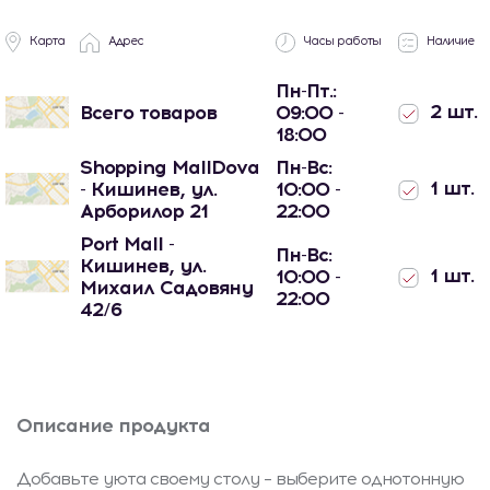
Карта
Адрес
Часы работы
Наличие
Пн-Пт.:
2 шт.
Всего товаров
09:00 -
18:00
Shopping MallDova
Пн-Вс:
1 шт.
- Кишинев, ул.
10:00 -
Арборилор 21
22:00
Port Mall -
Пн-Вс:
Кишинев, ул.
1 шт.
10:00 -
Михаил Садовяну
22:00
42/6
Описание продукта
Добавьте уюта своему столу – выберите однотонную