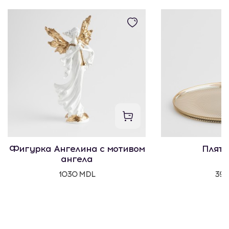
Фигурка Ангелина с мотивом
Пляте
ангела
1030 MDL
395