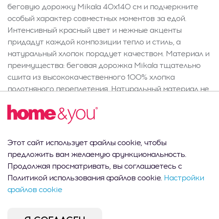
беговую дорожку Mikala 40x140 см и подчеркните
особый характер совместных моментов за едой.
Интенсивный красный цвет и нежные акценты
придадут каждой композиции тепло и стиль, а
натуральный хлопок порадует качеством. Материал и
преимущества: беговая дорожка Mikala тщательно
сшита из высококачественного 100% хлопка
полотняного переплетения. Натуральный материал не
только приятен на ощупь, но и обеспечивает
оптимальную воздухопроницаемость и прочность.
Благодаря прочному исполнению и двуслойной
конструкции дорожка идеально ложится на стол,
Этот сайт использует файлы cookie, чтобы
подчеркивая качество домашних текстильных
предложить вам желаемую функциональность.
изделий и гарантируя долговечное использование.
Продолжая просматривать, вы соглашаетесь с
Дизайн и стиль: выразительный красный цвет беговой
Политикой использования файлов cookie.
Настройки
дорожки Mikala отлично вписывается в праздничные
файлов cookie
и зимние интерьеры, одновременно подчеркивая
современный стиль столовой. Декоративная белая
окантовка с петельками придает изделию особый,