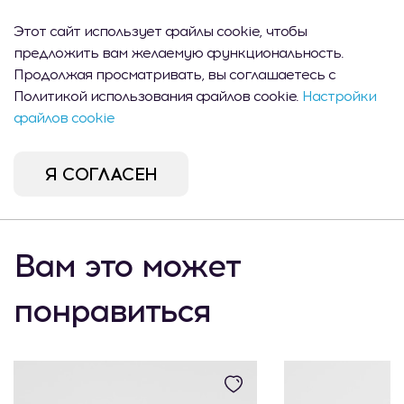
Пн-Пт.:
Этот сайт использует файлы cookie, чтобы
3 шт.
Всего товаров
09:00 -
предложить вам желаемую функциональность.
18:00
Продолжая просматривать, вы соглашаетесь с
Shopping MallDova
Пн-Вс:
Политикой использования файлов cookie.
Настройки
2 шт.
- Кишинев, ул.
10:00 -
файлов cookie
Арборилор 21
22:00
Port Mall -
Пн-Вс:
Кишинев, ул.
Я СОГЛАСЕН
1 шт.
10:00 -
Михаил Садовяну
22:00
42/6
Вам это может
понравиться