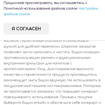
современно, а тонкая надпись «ENERGIZE» и
Продолжая просматривать, вы соглашаетесь с
практическая мерка придают всему спортивный,
Политикой использования файлов cookie.
Настройки
минималистский характер. Компактный диаметр
файлов cookie
позволяет спрятать бидон в рюкзак, сумку или
держатель для велосипеда. Это отличный подарок для
Я СОГЛАСЕН
активных людей. Функции и содержание: В комплекте
имеется бидон объемом 700 мл с эргономичным
носиком, герметичным клапаном и силиконовой
ручкой для удобной переноски. Широкое закрытие
позволяет легко наполнять и чистить. Бидон оснащен
противоскользящим ремнем и функциональным
внутренним фильтром для напитков с
ароматизаторами. Уход: Для сохранения высокого
качества и герметичности продукта производитель
рекомендует мыть бидон вручную. Не использовать в
посудомоечной машине или микроволновке. Материал
не пропитывается запахами, что повышает комфорт
повседневного использования. Призыв к покупке:
Выберите бидон enkelto и обеспечьте себе комфорт и