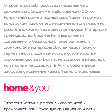
Откройте для себя удобство повседневного
увлажнения с бидоном enkelto объемом 700 мл.
Компактный размер, модный серый цвет и прочная
конструкция делают его незаменимым спутником на
работе, в школе или во время тренировок. Материал и
преимущества: бидон enkelto выполнен из
современного, безопасного полипропилена и
силикона. Эти материалы обеспечивают полную
герметичность, долговечность и устойчивость к
случайным ударам. Пластик не вступает в реакцию с
напитками и не содержит BPA, что обеспечивает
здоровое увлажнение каждый день. Силиконовые
элементы облегчают надежный захват и удобное
использование даже во время активных действий.
Дизайн и стиль: Серый оттенок бидона enkelto
является универсальным решением, которое подойдет
к стилю любого офиса, домашней кухни или фитнес-
Этот сайт использует файлы cookie, чтобы
интерьера. Матовая поверхность выглядит
предложить вам желаемую функциональность.