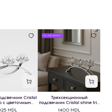
CEL MAI VÂNDUT
дсвечник Cristal
Трехсекционный
io с цветочным
подсвечник Cristal shine trio
отивом
с цветочным мотивом
025 MDL
1400 MDL