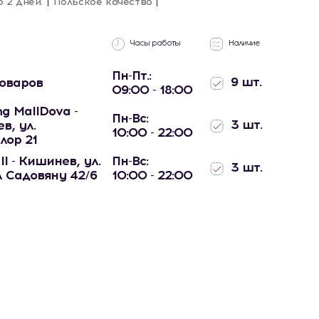
о 2 дней.
Польское качество
Часы работы
Наличие
Пн-Пт.:
9 шт.
товаров
09:00 - 18:00
g MallDova -
Пн-Вс:
3 шт.
в, ул.
10:00 - 22:00
лор 21
ll - Кишинев, ул.
Пн-Вс:
3 шт.
 Садовяну 42/6
10:00 - 22:00