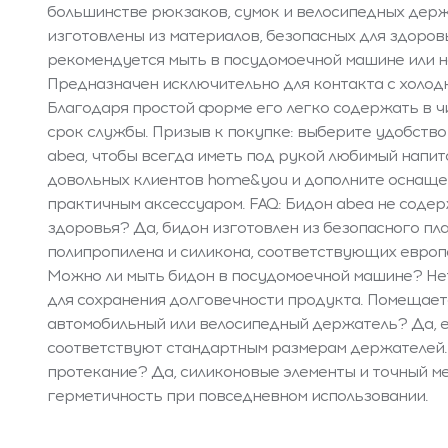
большинстве рюкзаков, сумок и велосипедных держ
изготовлены из материалов, безопасных для здоровья
рекомендуется мыть в посудомоечной машине или н
Предназначен исключительно для контакта с холод
Благодаря простой форме его легко содержать в ч
срок службы. Призыв к покупке: выберите удобств
abea, чтобы всегда иметь под рукой любимый напит
довольных клиентов home&you и дополните оснащен
практичным аксессуаром. FAQ: Бидон abea не содер
здоровья? Да, бидон изготовлен из безопасного пл
полипропилена и силикона, соответствующих европ
Можно ли мыть бидон в посудомоечной машине? Нет
для сохранения долговечности продукта. Помещаетс
автомобильный или велосипедный держатель? Да, его
соответствуют стандартным размерам держателей.
протекание? Да, силиконовые элементы и точный м
герметичность при повседневном использовании.