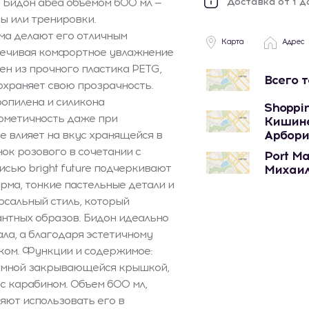
. Бидон abea объемом 600 мл —
Доставка от 1 д
ы или тренировки.
ма делают его отличным
Карта
Адрес
спечивая комфортное увлажнение
ен из прочного пластика PETG,
Всего 
охраняет свою прозрачность.
ропилена и силикона
Shoppin
ерметичность даже при
Кишине
Арбори
е влияет на вкус хранящейся в
нок розового в сочетании с
Port Ma
сью bright future подчеркивают
Михаил
ма, тонкие пастельные детали и
сальный стиль, который
антных образов. Бидон идеально
ала, а благодаря эстетичному
ком. Функции и содержимое:
имной закрывающейся крышкой,
с карабином. Объем 600 мл,
ляют использовать его в