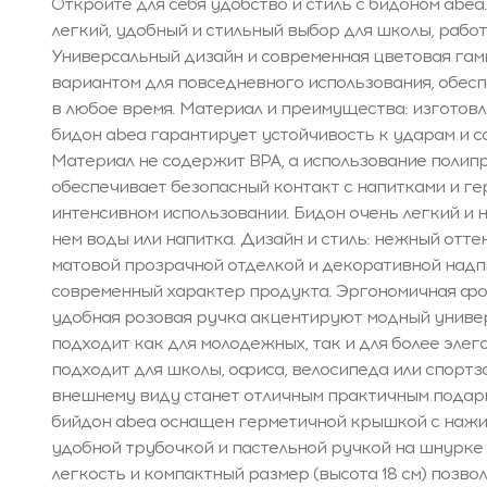
Откройте для себя удобство и стиль с бидоном abea
легкий, удобный и стильный выбор для школы, работ
Универсальный дизайн и современная цветовая гам
вариантом для повседневного использования, обе
в любое время. Материал и преимущества: изготовл
бидон abea гарантирует устойчивость к ударам и с
Материал не содержит BPA, а использование полип
обеспечивает безопасный контакт с напитками и г
интенсивном использовании. Бидон очень легкий и н
нем воды или напитка. Дизайн и стиль: нежный отте
матовой прозрачной отделкой и декоративной надпи
современный характер продукта. Эргономичная фор
удобная розовая ручка акцентируют модный универ
подходит как для молодежных, так и для более элег
подходит для школы, офиса, велосипеда или спортз
внешнему виду станет отличным практичным подар
бийдон abea оснащен герметичной крышкой с наж
удобной трубочкой и пастельной ручкой на шнурке 
легкость и компактный размер (высота 18 см) позво