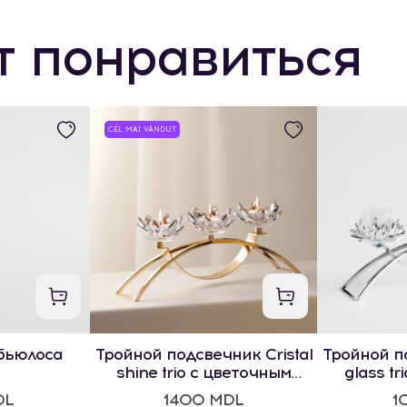
т понравиться
CEL MAI VÂNDUT
бьюлоса
Тройной подсвечник Cristal
Тройной по
shine trio с цветочным
glass tr
мотивом
м
DL
1400 MDL
1