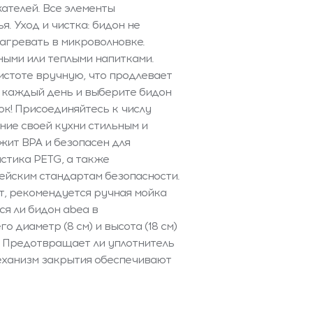
ателей. Все элементы
. Уход и чистка: бидон не
агревать в микроволновке.
ными или теплыми напитками.
истоте вручную, что продлевает
о каждый день и выберите бидон
ок! Присоединяйтесь к числу
ие своей кухни стильным и
жит BPA и безопасен для
астика PETG, а также
ейским стандартам безопасности.
, рекомендуется ручная мойка
я ли бидон abea в
 диаметр (8 см) и высота (18 см)
 Предотвращает ли уплотнитель
еханизм закрытия обеспечивают