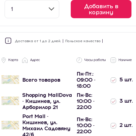
Добавить в
1
корзину
Доставка от 1 до 2 дней.
Польское качество
Карта
Адрес
Часы работы
Наличие
Пн-Пт.:
5 шт.
Всего товаров
09:00 -
18:00
Shopping MallDova
Пн-Вс:
3 шт.
- Кишинев, ул.
10:00 -
Арборилор 21
22:00
Port Mall -
Пн-Вс:
Кишинев, ул.
2 шт.
10:00 -
Михаил Садовяну
22:00
42/6