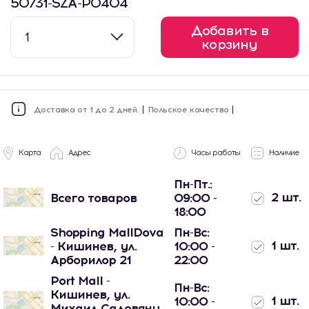
50731-SZA-P0404
Добавить в
1
корзину
Доставка от 1 до 2 дней.
Польское качество
Карта
Адрес
Часы работы
Наличие
Пн-Пт.:
2 шт.
Всего товаров
09:00 -
18:00
Shopping MallDova
Пн-Вс:
1 шт.
- Кишинев, ул.
10:00 -
Арборилор 21
22:00
Port Mall -
Пн-Вс:
Кишинев, ул.
1 шт.
10:00 -
Михаил Садовяну