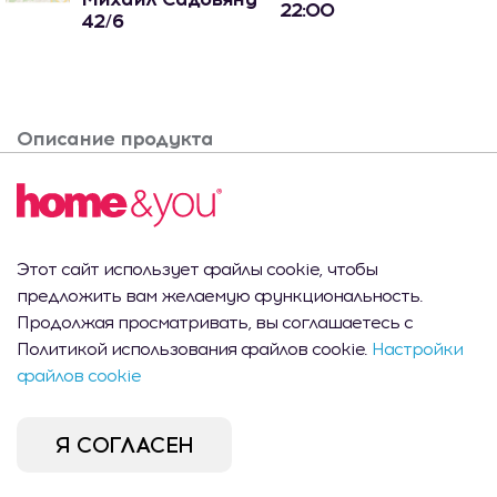
22:00
42/6
Описание продукта
Аксессуар для волос KARINNE
Этот сайт использует файлы cookie, чтобы
Вам это может
предложить вам желаемую функциональность.
Продолжая просматривать, вы соглашаетесь с
понравиться
Политикой использования файлов cookie.
Настройки
файлов cookie
Я СОГЛАСЕН
CEL MAI VÂNDUT