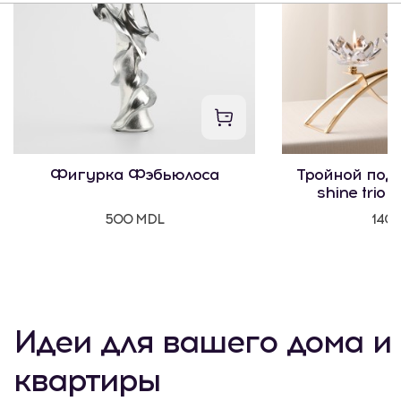
Фигурка Фэбьюлоса
Тройной подс
shine trio
мот
500 MDL
140
Идеи для вашего дома и
квартиры