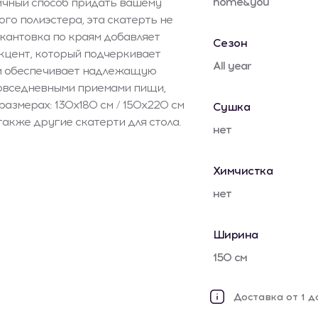
home&you
личный способ придать вашему
ого полиэстера, эта скатерть не
окантовка по краям добавляет
Сезон
акцент, который подчеркивает
All year
см обеспечивает надлежащую
повседневными приемами пищи,
размерах: 130x180 см / 150x220 см
Сушка
также другие скатерти для стола.
нет
Химчистка
нет
Ширина
150 см
Доставка от 1 д