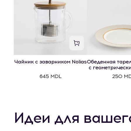
Чайник с заварником Nolias
Обеденная тарел
с геометрическ
645 MDL
250 M
Идеи для вашег