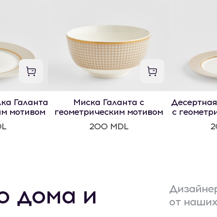
ка Галанта
Миска Галанта с
Десертная
им мотивом
геометрическим мотивом
с геометр
DL
200 MDL
2
о дома и
Дизайнер
от наших