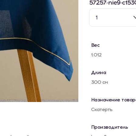
57257-nie9-c153
1
Вес
1.012
Длина
300 см
Назначение товар
Скатерть
Производитель