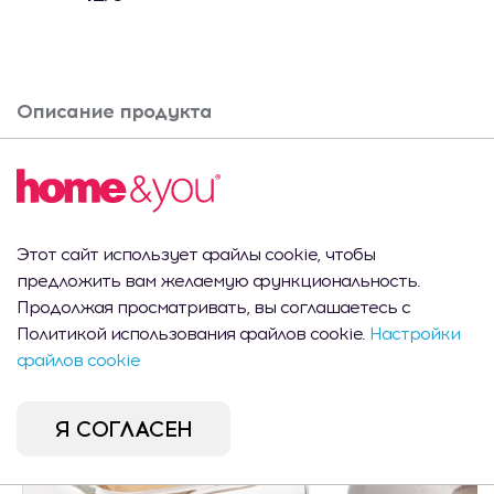
Описание продукта
Этажерка NELIA
Вам это может
Этот сайт использует файлы cookie, чтобы
предложить вам желаемую функциональность.
понравиться
Продолжая просматривать, вы соглашаетесь с
Политикой использования файлов cookie.
Настройки
файлов cookie
CEL MAI VÂNDUT
Я СОГЛАСЕН