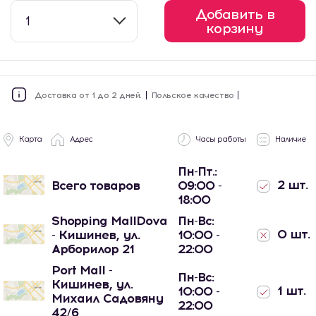
Добавить в
1
корзину
Доставка от 1 до 2 дней.
Польское качество
Карта
Адрес
Часы работы
Наличие
Пн-Пт.:
2 шт.
Всего товаров
09:00 -
18:00
Shopping MallDova
Пн-Вс:
0 шт.
- Кишинев, ул.
10:00 -
Арборилор 21
22:00
Port Mall -
Пн-Вс:
Кишинев, ул.
1 шт.
10:00 -
Михаил Садовяну
22:00
42/6