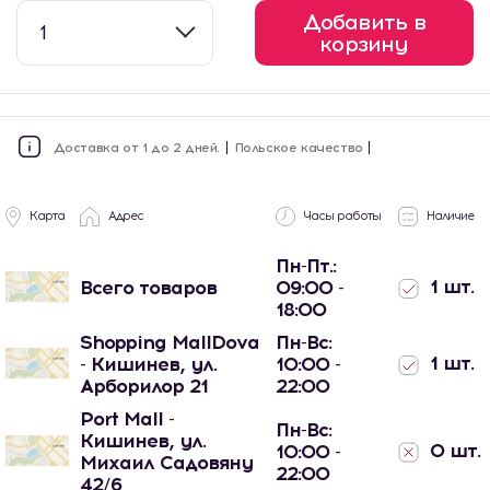
Добавить в
1
корзину
Доставка от 1 до 2 дней.
Польское качество
Карта
Адрес
Часы работы
Наличие
Пн-Пт.:
1 шт.
Всего товаров
09:00 -
18:00
Shopping MallDova
Пн-Вс:
1 шт.
- Кишинев, ул.
10:00 -
Арборилор 21
22:00
Port Mall -
Пн-Вс:
Кишинев, ул.
0 шт.
10:00 -
Михаил Садовяну
22:00
42/6