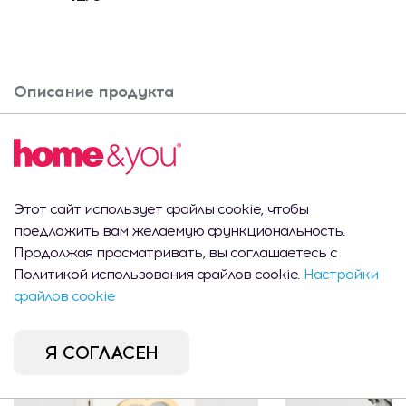
Описание продукта
Curatator из otel inox
Вам это может
Этот сайт использует файлы cookie, чтобы
предложить вам желаемую функциональность.
понравиться
Продолжая просматривать, вы соглашаетесь с
Политикой использования файлов cookie.
Настройки
файлов cookie
Я СОГЛАСЕН