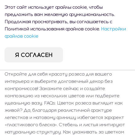
стебель с возможностью моделирования позволяет
Этот сайт использует файлы cookie, чтобы
легко подогнать цветок под любую вазу. Хорошо
предложить вам желаемую функциональность.
смотрится как отдельно, так и в букете — также
Продолжая просматривать, вы соглашаетесь с
отличный подарок. Характеристики и содержимое:
Политикой использования файлов cookie.
Настройки
Комплект включает один цветок розеса размером:
файлов cookie
ширина 20 см, длина 17 см, высота 60 см, вес 0,036 кг.
Безопасен для аллергиков и детей за счет
использования высококачественных материалов.
Я СОГЛАСЕН
Уход: Не требует особого ухода, кроме
периодического протирания от пыли сухой тряпкой.
Откройте для себя красоту розеса для вашего
интерьера и выберите долговечный декор без
компромиссов! Закажите сейчас и создайте
композицию из нескольких цветов или подберите
идеальную вазу. FAQs: Цветок розеса выглядит как
живой? Да, благодаря реалистичной фактуре
лепестков и матовому финишу избегается эффект
«пластикового блеска». Стебель и листья имитируют
натуральную структуру. Как ухаживать за цветком