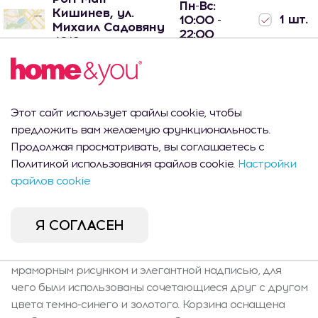
Пн-Вс:
Кишинев, ул.
1 шт.
10:00 -
Михаил Садовяну
22:00
42/6
Этот сайт использует файлы cookie, чтобы
Описание продукта
предложить вам желаемую функциональность.
Продолжая просматривать, вы соглашаетесь с
Корзина для белья Helmer — сочетание эстетики и
Политикой использования файлов cookie.
Настройки
функциональности. Эта устойчивая корзина для
файлов cookie
белья с максимальной нагрузкой 8 кг поможет вам
поддерживать порядок в ванной комнате или спальне.
Её прочная крышка не позволит одежде высыпаться.
Я СОГЛАСЕН
Корзина для белья Helmer изготовлена из
искусственной кожи. Вся поверхность украшена
мраморным рисунком и элегантной надписью, для
чего были использованы сочетающиеся друг с другом
цвета темно-синего и золотого. Корзина оснащена