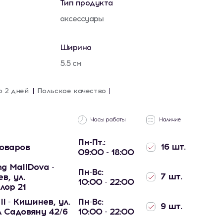
Тип продукта
аксессуары
Ширина
5.5 см
о 2 дней.
Польское качество
Часы работы
Наличие
Пн-Пт.:
16 шт.
товаров
09:00 - 18:00
g MallDova -
Пн-Вс:
7 шт.
в, ул.
10:00 - 22:00
лор 21
ll - Кишинев, ул.
Пн-Вс:
9 шт.
 Садовяну 42/6
10:00 - 22:00