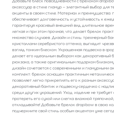
Добавьте блеск повседневности с брелоком dropibow
аксессуар в стиле гламур — элегантный выбор для т
акценты в своем стиле. Материал и преимущества:
обеспечивает долговечность и устойчивость к еже
гарантируя красивый внешний вид длительное врем
легкая и при этом прочная, что делает брелок прак
множества случаев. Дизайн и стиль: трехмерный ба
кристаллами серебристого оттенка, выглядит чрез
взгляд тонким блеском. Украшенная подвеска в фо
делает его идеальным выбором как декоративный б
рюкзака, а также оригинальным подарком близкому
дизайн сочетается с современными и гламурными а
комплект: брелок оснащен практичным металлическ
позволяет легко прикреплять его к разным аксессу
декоративный бантик и подвеску-сердечко с надпис
среди других украшений. Уход: изделие не требует
протереть его сухой или слегка влажной тряпочкой,
откладывайте! Добавьте брелок dropibow в свою к
подчеркните свой стиль особым акцентом уже сегод