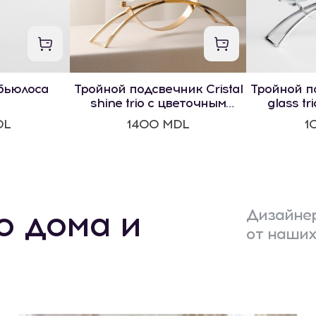
бьюлоса
Тройной подсвечник Cristal
Тройной по
shine trio с цветочным
glass tr
мотивом
м
DL
1400 MDL
1
о дома и
Дизайнер
от наших