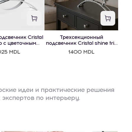
дсвечник Cristal
Трехсекционный
io с цветочным
подсвечник Cristal shine trio
отивом
с цветочным мотивом
025 MDL
1400 MDL
ские идеи и практические решения
 экспертов по интерьеру.