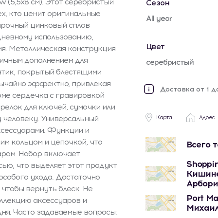
 (5,5x8 см). Этот серебристый
Сезон
ех, кто ценит оригинальные
All year
 прочный цинковый сплав
дневному использованию,
Цвет
я. Металлическая конструкция
тичным дополнением для
серебристый
нтик, покрытый блестящими
вычайно эффектно, привлекая
Доставка от 1 д
рме сердечка с гравировкой
релок для ключей, сумочки или
 человеку. Универсальный
Карта
Адрес
ксессуарами. Функции и
им кольцом и цепочкой, что
Всего 
арам. Набор включает
Shoppin
ью, что выделяет этот продукт
Кишине
 особого ухода. Достаточно
Арбори
 чтобы вернуть блеск. Не
Port Ma
оллекцию аксессуаров и
Михаил
ня. Часто задаваемые вопросы: