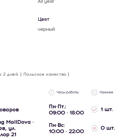
All year
Цвет
черный
о 2 дней.
Польское качество
Часы работы
Наличие
Пн-Пт.:
1 шт.
товаров
09:00 - 18:00
g MallDova -
Пн-Вс:
0 шт.
в, ул.
10:00 - 22:00
лор 21