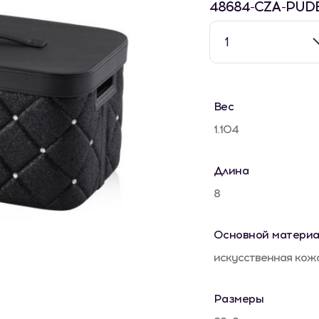
48684-CZA-PUD
1
Вес
1.104
Длина
8
Основной материа
искусственная кож
Размеры