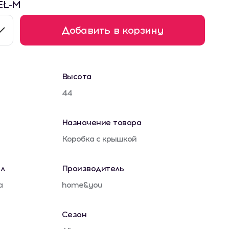
EŁ-M
Добавить в корзину
Высота
44
Назначение товара
Коробка с крышкой
л
Производитель
а
home&you
Сезон