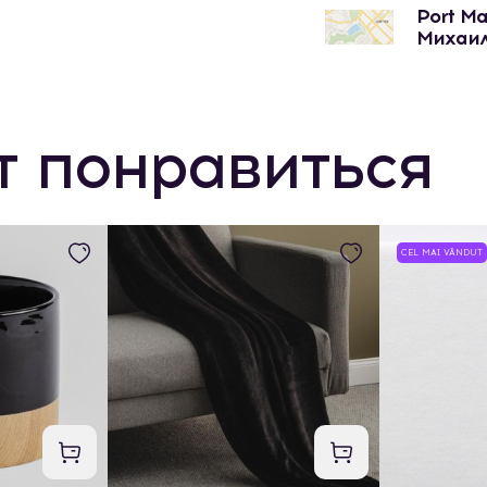
Port Ma
Михаил
т понравиться
CEL MAI VÂNDUT