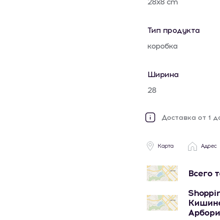
28x8 cm
Тип продукта
коробка
Ширина
28
Доставка от 1 д
Карта
Адрес
Всего 
Shoppin
Кишине
Арбори