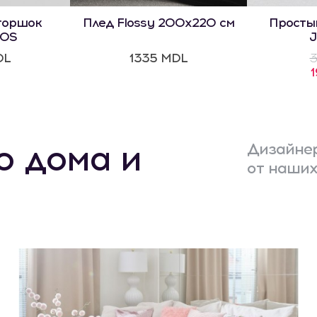
горшок
Плед Flossy 200x220 см
Просты
OS
J
DL
1335 MDL
3
о дома и
Дизайнер
от наших