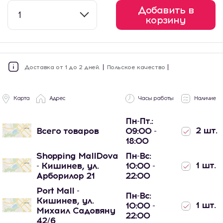
Добавить в
1
корзину
Доставка от 1 до 2 дней.
Польское качество
Карта
Адрес
Часы работы
Наличие
Пн-Пт.:
2 шт.
Всего товаров
09:00 -
18:00
Shopping MallDova
Пн-Вс:
1 шт.
- Кишинев, ул.
10:00 -
Арборилор 21
22:00
Port Mall -
Пн-Вс:
Кишинев, ул.
1 шт.
10:00 -
Михаил Садовяну
22:00
42/6