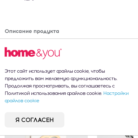
Описание продукта
Банка 1L JARRO
Вам это может
Этот сайт использует файлы cookie, чтобы
предложить вам желаемую функциональность.
понравиться
Продолжая просматривать, вы соглашаетесь с
Политикой использования файлов cookie.
Настройки
файлов cookie
Я СОГЛАСЕН