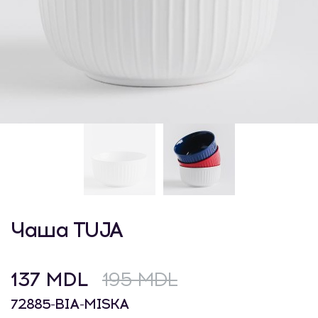
Чаша TUJA
137 MDL
195 MDL
72885-BIA-MISKA