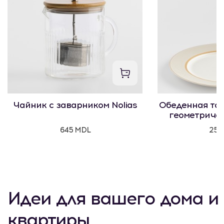
Чайник с заварником Nolias
Обеденная тар
геометриче
645 MDL
250
Идеи для вашего дома и
квартиры