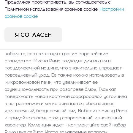
Продолжая просматривать, вы соглашаетесь с
размеры для подачи супов, кремов, салатов или
Политикой использования файлов cookie.
Настройки
десертов. Продукт предназначен для
файлов cookie
непосредственного контакта с пищей и
соответствует европейским нормам безопасности.
Подтверждена его нейтральность для вкуса и запаха
Я СОГЛАСЕН
- не изменяет свойства подаваемых блюд. Миска
прошла тесты на содержание кадмия, свинца и
кобальта, соответствуя строгим европейским
стандартам. Миска Римо подходит для мытья в
посудомоечной машине, что значительно упрощает
повседневный уход. Ее также можно использовать в
микроволновой печи, что увеличивает ее
функциональность при разогреве блюд. Гладкая
поверхность новой костяной фарфоровой устойчива
к загрязнениям и легко очищается, обеспечивая
долговечный, безупречный вид. Выберите миску Римо
и придайте своему столу современный, изысканный
характер. Коллекция ждет - комплектуйте свой набор
Римо уже сейчас. Часто задаваемые вопросы: