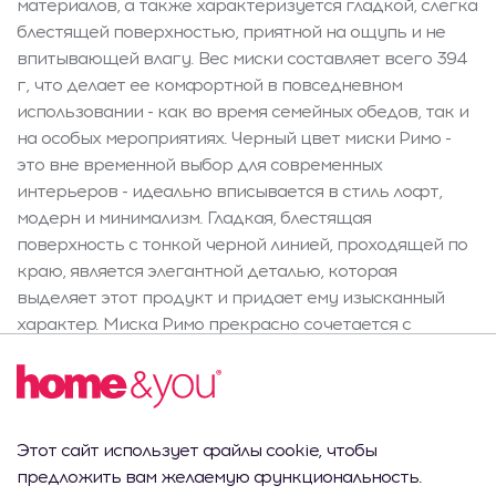
материалов, а также характеризуется гладкой, слегка
блестящей поверхностью, приятной на ощупь и не
впитывающей влагу. Вес миски составляет всего 394
г, что делает ее комфортной в повседневном
использовании - как во время семейных обедов, так и
на особых мероприятиях. Черный цвет миски Римо -
это вне временной выбор для современных
интерьеров - идеально вписывается в стиль лофт,
модерн и минимализм. Гладкая, блестящая
поверхность с тонкой черной линией, проходящей по
краю, является элегантной деталью, которая
выделяет этот продукт и придает ему изысканный
характер. Миска Римо прекрасно сочетается с
другими элементами серии, создавая гармоничное и
стильное сервирование. Она также может стать
исключительным подарком - как на каждый день, так
и по случаю дня рождения или переезда. Миска Римо -
Этот сайт использует файлы cookie, чтобы
это отдельный элемент посуды диаметром 15 см,
предложить вам желаемую функциональность.
высотой 6,2 см и объемом 560 мл - оптимальные