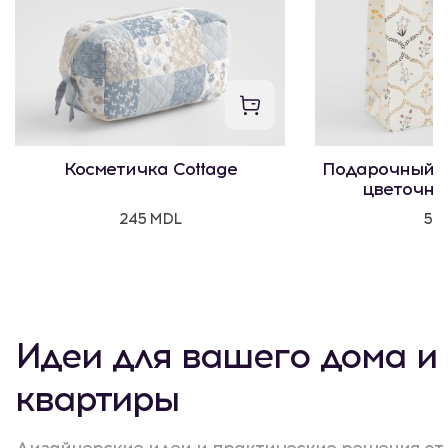
Косметичка Cottage
Подарочный п
цветочны
245 MDL
50
Идеи для вашего дома и
квартиры