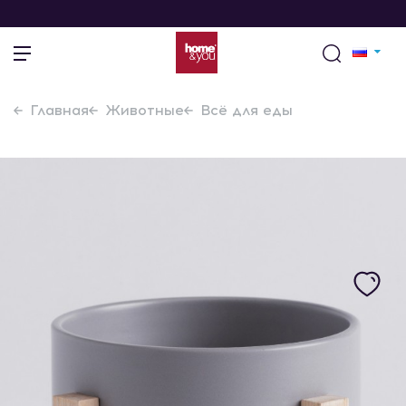
Главная
Животные
Всё для еды