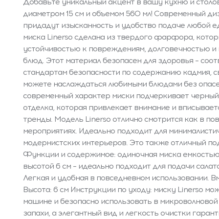
Добавьте уникальный акцент в вашу кухню и столо
диаметром 15 см и объемом 560 мл! Современный 
придадут изысканность и удобство подаче любой е
миска Linerso сделана из твердого фарфора, котор
устойчивостью к повреждениям, долговечностью и 
блюд. Этот материал безопасен для здоровья – соо
стандартам безопасности по содержанию кадмия, св
можете наслаждаться любимыми блюдами без опасен
современный характер миски подчеркивает черный
отделка, которая привлекает внимание и вписывае
тренды. Модель Linerso отлично смотрится как в по
мероприятиях. Идеально подходит для минималисти
модернистских интерьеров. Это также отличный под
Функции и содержимое: одиночная миска емкостью 
высотой 6 см – идеально подходит для подачи салато
Легкая и удобная в повседневном использовании. Вм
Высота: 6 см Инструкции по уходу: миску Linerso м
машине и безопасно использовать в микроволновой 
запахи, а элегантный вид и легкость очистки гаран