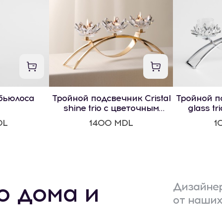
бьюлоса
Тройной подсвечник Cristal
Тройной по
shine trio с цветочным
glass tr
мотивом
м
DL
1400 MDL
1
о дома и
Дизайнер
от наших