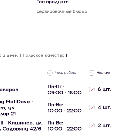
Тип продукта
сервировочные блюда
о 2 дней.
Польское качество
Часы работы
Наличие
Пн-Пт.:
6 шт.
товаров
09:00 - 18:00
g MallDova -
Пн-Вс:
4 шт.
в, ул.
10:00 - 22:00
лор 21
ll - Кишинев, ул.
Пн-Вс:
2 шт.
 Садовяну 42/6
10:00 - 22:00