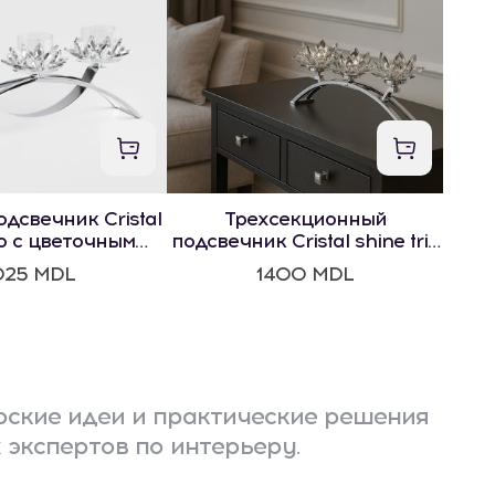
дсвечник Cristal
Трехсекционный
io с цветочным
подсвечник Cristal shine trio
отивом
с цветочным мотивом
025 MDL
1400 MDL
ские идеи и практические решения
 экспертов по интерьеру.