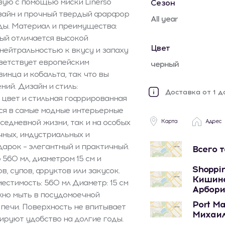
вую с помощью миски Linerso
Сезон
дизайн и прочный твердый фарфор
All year
ды. Материал и преимущества:
ый отличается высокой
Цвет
нейтральностью к вкусу и запаху
тветствует европейским
черный
инца и кобальта, так что вы
ий. Дизайн и стиль:
Доставка от 1 д
 цвет и стильная гофрированная
тся в самые модные интерьерные
вседневной жизни, так и на особых
Карта
Адрес
чных, индустриальных и
арок – элегантный и практичный.
Всего 
560 мл, диаметром 15 см и
Shoppin
в, супов, фруктов или закусок.
Кишине
естимость: 560 мл Диаметр: 15 см
Арбори
ожно мыть в посудомоечной
Port Ma
печи. Поверхность не впитывает
Михаил
тируют удобство на долгие годы.