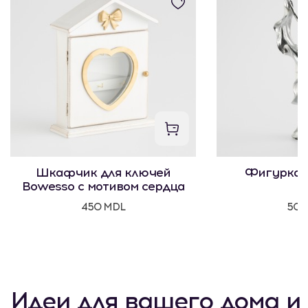
Шкафчик для ключей
Фигурка 
Bowesso с мотивом сердца
450 MDL
500
Идеи для вашего дома и