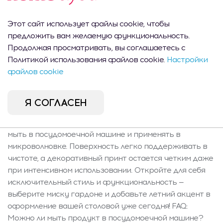
деревенские сервировки стола, а также станет
отличным подарком для любителя стильных
Этот сайт использует файлы cookie, чтобы
аксессуаров. Характеристики и содержимое. Миска
предложить вам желаемую функциональность.
гардоне имеет длину и диаметр 15 см, высоту 6 см и
Продолжая просматривать, вы соглашаетесь с
объем 500 мл. Легкая, округлая форма и заметный
Политикой использования файлов cookie.
Настройки
растительный мотив придают ей уникальный
файлов cookie
характер. Продукт подходит для мытья в
посудомоечной машине и использования в
микроволновой печи, что обеспечивает удобство и
Я СОГЛАСЕН
комфорт повседневного использования. Уход. Для
полного комфорта миску гардоне можно с успехом
мыть в посудомоечной машине и применять в
микроволновке. Поверхность легко поддерживать в
чистоте, а декоративный принт остается четким даже
при интенсивном использовании. Откройте для себя
исключительный стиль и функциональность —
выберите миску гардоне и добавьте летний акцент в
оформление вашей столовой уже сегодня! FAQ:
Можно ли мыть продукт в посудомоечной машине?