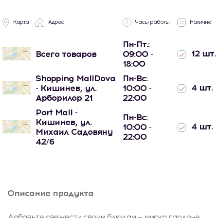
Карта
Адрес
Часы работы
Наличие
Пн-Пт.:
12 шт.
Всего товаров
09:00 -
18:00
Shopping MallDova
Пн-Вс:
4 шт.
- Кишинев, ул.
10:00 -
Арборилор 21
22:00
Port Mall -
Пн-Вс:
Кишинев, ул.
4 шт.
10:00 -
Михаил Садовяну
22:00
42/6
Описание продукта
Добавьте свежести своим блюдам — миска гардоне