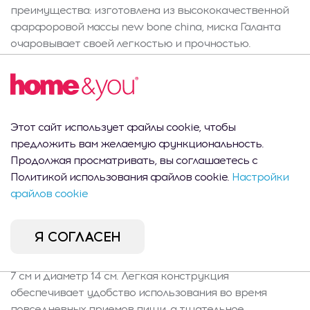
преимущества: изготовлена из высококачественной
фарфоровой массы new bone china, миска Галанта
очаровывает своей легкостью и прочностью.
Нейтральность материала обеспечивает отсутствие
влияния на вкус и запах хранящихся блюд, гарантируя
безопасность, подтвержденную европейскими
стандартами. Тонкие, но прочные стенки позволяют
наслаждаться комфортным использованием каждый
Этот сайт использует файлы cookie, чтобы
день. Дизайн и стиль: бежевый цвет с элегантным
предложить вам желаемую функциональность.
геометрическим мотивом и позолоченной отделкой
Продолжая просматривать, вы соглашаетесь с
придают миске Галанта оттенок роскоши для любой
Политикой использования файлов cookie.
Настройки
кухни и столовой. Минималистичный узор прекрасно
файлов cookie
сочетается как с современным, так и с классическим
интерьером. Это не только практичный элемент
Я СОГЛАСЕН
посуды, но и отличный стильный подарок. Функции и
параметры: миска Галанта имеет объем 550 мл, высоту
7 см и диаметр 14 см. Легкая конструкция
обеспечивает удобство использования во время
повседневных приемов пищи, а тщательное