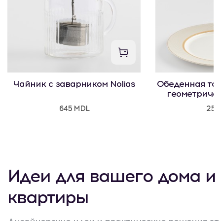
Чайник с заварником Nolias
Обеденная тар
геометриче
645 MDL
250
Идеи для вашего дома и
квартиры