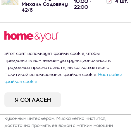
4 шт.
10:00 -
Михаил Садовяну
22:00
42/6
Описание продукта
Этот сайт использует файлы cookie, чтобы
Миска для обеда, в нежном светло-зеленом оттенке,
предложить вам желаемую функциональность.
это не только практичное, но и эстетичное дополнение
Продолжая просматривать, вы соглашаетесь с
к вашей кухне. Ее диаметр 11 см делает ее идеальной
Политикой использования файлов cookie.
Настройки
для подачи супов, салатов, закусок или других блюд.
файлов cookie
Камень, из которого она сделана, является прочным и
устойчивым к повреждениям, что обеспечивает
длительное использование. Дополнительно светло-
Я СОГЛАСЕН
зеленый цвет придает миске исключительный шарм и
свежесть, идеально сочетается с разнообразным
кухонным интерьером. Миска легко чистится,
достаточно промыть ее водой с мягким моющим