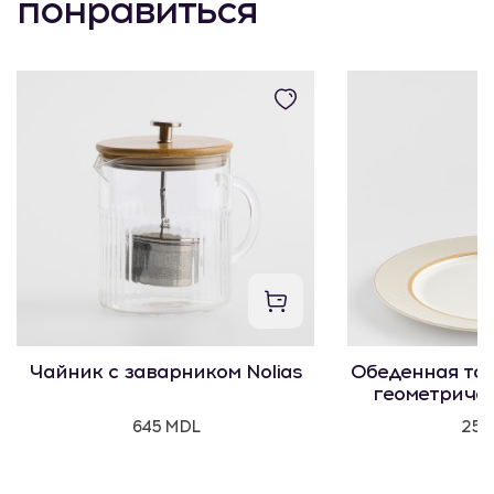
понравиться
Чайник с заварником Nolias
Обеденная тар
геометриче
645 MDL
250