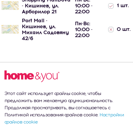
1 шт.
- Кишинев, ул.
10:00 -
Арборилор 21
22:00
Port Mall -
Пн-Вс:
Кишинев, ул.
0 шт.
10:00 -
Михаил Садовяну
22:00
42/6
Описание продукта
Декоративная чаша глубокого, красивого темно-
синего цвета — выражение элегантности и стиля в
Этот сайт использует файлы cookie, чтобы
любом интерьере. Изготовленная из
предложить вам желаемую функциональность.
высококачественной керамики, чаша не только
Продолжая просматривать, вы соглашаетесь с
эстетична, но и прочна и долговечна. Ее темно-синий
Политикой использования файлов cookie.
Настройки
оттенок придаёт ей элегантный характер, который
файлов cookie
прекрасно сочетается как с современными, так и с