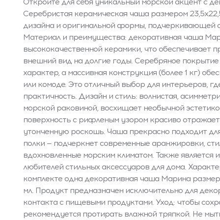
Откройте для себя уникальный морской акцент с д
Серебристая керамическая чаша размером 23,5x22,
дизайна и оригинальной формы, подчеркивающей с
Материал и преимущества: декоративная чаша Мар
высококачественной керамики, что обеспечивает п
внешний вид на долгие годы. Серебряное покрытие
характер, а массивная конструкция (более 1 кг) обе
или комоде. Это отличный выбор для интерьеров, где
практичность. Дизайн и стиль: волнистая, асиммет
морской раковиной, восхищает необычной эстетико
поверхность с рифленым узором красиво отражает с
утонченную роскошь. Чаша прекрасно подходит для
полки — подчеркнет современные аранжировки, сти
вдохновленные морским климатом. Также является 
любителей стильных аксессуаров для дома. Характе
комплекте одна декоративная чаша Марина размеро
мл. Продукт предназначен исключительно для декор
контакта с пищевыми продуктами. Уход: чтобы сохр
рекомендуется протирать влажной тряпкой. Не мыт