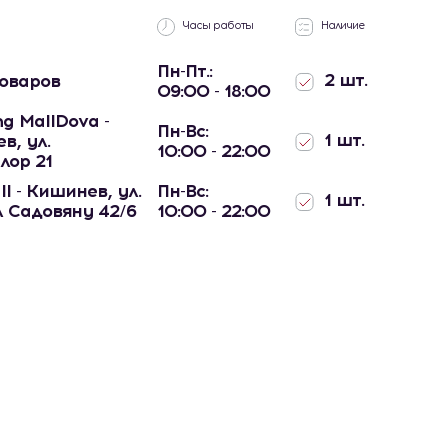
Часы работы
Наличие
Пн-Пт.:
2 шт.
товаров
09:00 - 18:00
g MallDova -
Пн-Вс:
1 шт.
в, ул.
10:00 - 22:00
лор 21
ll - Кишинев, ул.
Пн-Вс:
1 шт.
 Садовяну 42/6
10:00 - 22:00