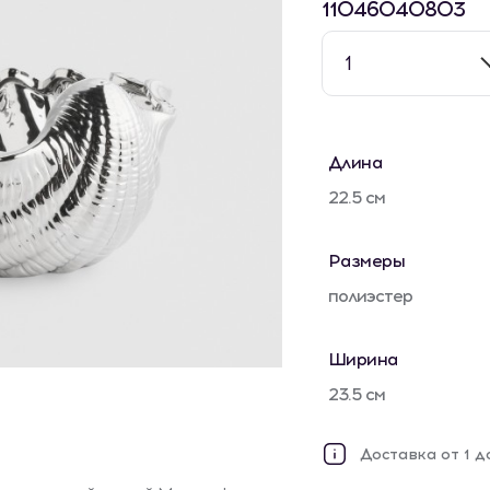
11046040803
1
Длина
22.5 см
Размеры
полиэстер
Ширина
23.5 см
Доставка от 1 д