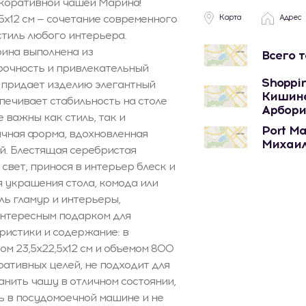
екоративной чашей Марина!
5x12 см — сочетание современного
Карта
Адрес
тиль любого интерьера.
ина выполнена из
Всего 
рочность и привлекательный
Shoppin
 придает изделию элегантный
Кишине
спечивает стабильность на столе
Арбори
 важны как стиль, так и
Port Ma
ричная форма, вдохновленная
Михаил
й. Блестящая серебристая
вет, принося в интерьер блеск и
 украшения стола, комода или
ль гламур и интерьеры,
интересным подарком для
ристики и содержание: в
м 23,5x22,5x12 см и объемом 800
ативных целей, не подходит для
анить чашу в отличном состоянии,
ь в посудомоечной машине и не