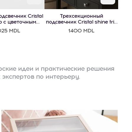
дсвечник Cristal
Трехсекционный
io с цветочным
подсвечник Cristal shine trio
отивом
с цветочным мотивом
025 MDL
1400 MDL
ские идеи и практические решения
 экспертов по интерьеру.