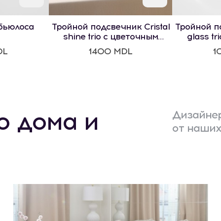
бьюлоса
Тройной подсвечник Cristal
Тройной по
shine trio с цветочным
glass tr
мотивом
м
DL
1400 MDL
1
о дома и
Дизайнер
от наших