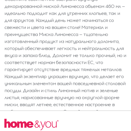
декорированной миской Лимонесса объемом 460 мл —
идеально подходит как для утренних хлопьев, так и
для фруктов. Каждый день может начинаться со
свежести и цвета на вашем столе! Материал и
преимущества Миска Лимонесса — тщательно
изготовленный продукт из натурального доломита,
который обеспечивает легкость и нейтральность для
вкуса и запаха блюд. Доломит не только прочный, но и
соответствует нормам безопасности ЕС, что
гарантирует отсутствие вредных тяжелых металлов.
Каждый экземпляр украшен вручную, что делает его
уникальным элементом вашей повседневной столовой
посуды. Дизайн и стиль Лимонный мотив и зеленые
листья, нарисованные вручную на округлой форме
миски, вводят летнее, естественное настроение в
любую кухню и столовую. Сочный желтый цвет вместе
с декоративными выпуклыми лимонами оживляет
интерьер, а эффект ручной работы делает миску