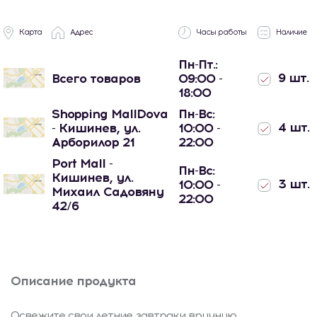
Карта
Адрес
Часы работы
Наличие
Пн-Пт.:
9 шт.
Всего товаров
09:00 -
18:00
Shopping MallDova
Пн-Вс:
4 шт.
- Кишинев, ул.
10:00 -
Арборилор 21
22:00
Port Mall -
Пн-Вс:
Кишинев, ул.
3 шт.
10:00 -
Михаил Садовяну
22:00
42/6
Описание продукта
Освежите свои летние завтраки вручную