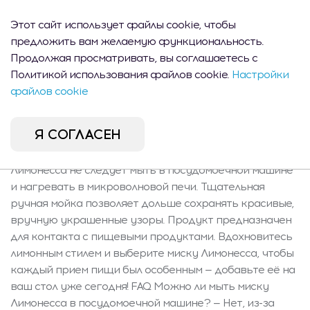
Лимонесса также отличной идеей для небольшого
подарка. Прекрасно сочетается с другими
Этот сайт использует файлы cookie, чтобы
элементами из серии Лимонесса, позволяя создать
предложить вам желаемую функциональность.
гармоничное и стильное оформление стола в стиле
Продолжая просматривать, вы соглашаетесь с
летнего настроения или натуральном. Характеристики
Политикой использования файлов cookie.
Настройки
и содержание Набор включает одну миску Лимонесса:
файлов cookie
ширина 14,5 см, длина 13,5 см, высота 6 см, объем 460
мл, вес 0,248 кг. Благодаря своей легкости и удобству
Я СОГЛАСЕН
идеально подходит для повседневного использования,
а также для приема гостей в саду. Уход Миску
Лимонесса не следует мыть в посудомоечной машине
и нагревать в микроволновой печи. Тщательная
ручная мойка позволяет дольше сохранять красивые,
вручную украшенные узоры. Продукт предназначен
для контакта с пищевыми продуктами. Вдохновитесь
лимонным стилем и выберите миску Лимонесса, чтобы
каждый прием пищи был особенным — добавьте её на
ваш стол уже сегодня! FAQ Можно ли мыть миску
Лимонесса в посудомоечной машине? — Нет, из-за