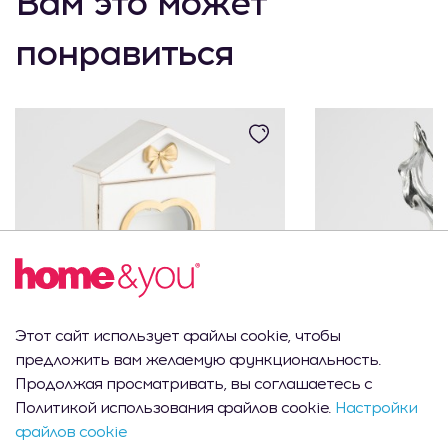
Вам это может
понравиться
Этот сайт использует файлы cookie, чтобы
предложить вам желаемую функциональность.
Шкафчик для ключей
Фигурка 
Продолжая просматривать, вы соглашаетесь с
Bowesso с мотивом сердца
Политикой использования файлов cookie.
Настройки
файлов cookie
450 MDL
500