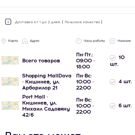
Доставка от 1 до 2 дней.
Польское качество
Карта
Адрес
Часы работы
Наличие
Пн-Пт.:
10
Всего товаров
09:00 -
шт.
18:00
Shopping MallDova
Пн-Вс:
4 шт.
- Кишинев, ул.
10:00 -
Арборилор 21
22:00
Port Mall -
Пн-Вс:
Кишинев, ул.
6 шт.
10:00 -
Михаил Садовяну
22:00
42/6