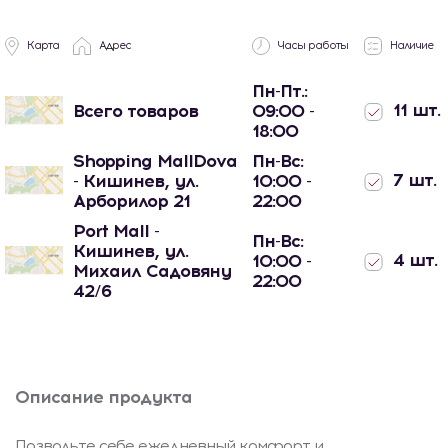
Карта
Адрес
Часы работы
Наличие
Пн-Пт.:
11 шт.
Всего товаров
09:00 -
18:00
Shopping MallDova
Пн-Вс:
7 шт.
- Кишинев, ул.
10:00 -
Арборилор 21
22:00
Port Mall -
Пн-Вс:
Кишинев, ул.
4 шт.
10:00 -
Михаил Садовяну
22:00
42/6
Описание продукта
Позвольте себе ежедневный комфорт и