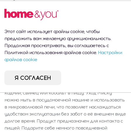
край создают неповторимую атмосферу
современной элегантности. Миска Frillina отлично
подходит для светлых, минималистичных и
скандинавских оформлений стола. Гармоничный
дизайн, матовое покрытие и округлая форма делают
Этот сайт использует файлы cookie, чтобы
её также отличным вариантом для подарка —
предложить вам желаемую функциональность.
подойдет как для повседневных встреч, так и для
Продолжая просматривать, вы соглашаетесь с
особых случаев. Характеристики и содержимое В
Политикой использования файлов cookie.
Настройки
упаковке одна миска объемом 500 мл, диаметром 16
файлов cookie
см и весом 0,322 кг. Тщательно очерченный край
подчеркивает оригинальный дизайн, а гладкая
Я СОГЛАСЕН
поверхность облегчает уход за чистотой. Продукт
полностью безопасен для здоровья — не выделяет
кадмий, свинец или кобальт в пищу. Уход Миску
можно мыть в посудомоечной машине и использовать
в микроволновой печи, что позволяет наслаждаться
удобством эксплуатации без забот о её внешнем виде
долгое время. Продукт предназначен для контакта с
пищей. Подарите себе немного повседневной