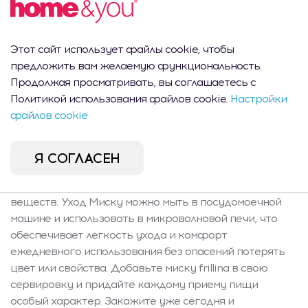
краем с контрастной синей окантовкой. Гладкая
поверхность и классическая форма делают ее
гармоничной с разнообразными стилями сервировки —
Этот сайт использует файлы cookie, чтобы
от скандинавского до современной элегантности.
предложить вам желаемую функциональность.
Идеальный выбор для подачи салатов, супов, овсянки
Продолжая просматривать, вы соглашаетесь с
или блюд азиатской кухни, а также стильный подарок
Политикой использования файлов cookie.
Настройки
на новоселье или праздник. Особенности и
файлов cookie
содержимое В комплект входит одна фарфоровая
миска объемом 760 мл, диаметром 20 см и высотой 5,5
см. Продукт легок (0,514 кг), а его эргономичная
Я СОГЛАСЕН
форма облегчает подачу и хранение. Сертификаты
безопасности подтверждают отсутствие вредных
веществ. Уход Миску можно мыть в посудомоечной
машине и использовать в микроволновой печи, что
обеспечивает легкость ухода и комфорт
ежедневного использования без опасений потерять
цвет или свойства. Добавьте миску frillina в свою
сервировку и придайте каждому приему пищи
особый характер. Закажите уже сегодня и