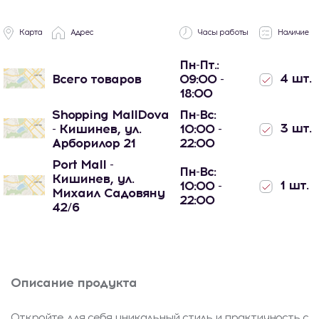
Карта
Адрес
Часы работы
Наличие
Пн-Пт.:
4 шт.
Всего товаров
09:00 -
18:00
Shopping MallDova
Пн-Вс:
3 шт.
- Кишинев, ул.
10:00 -
Арборилор 21
22:00
Port Mall -
Пн-Вс:
Кишинев, ул.
1 шт.
10:00 -
Михаил Садовяну
22:00
42/6
Описание продукта
Откройте для себя уникальный стиль и практичность с