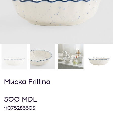
Миска Frillina
300 MDL
11075285503