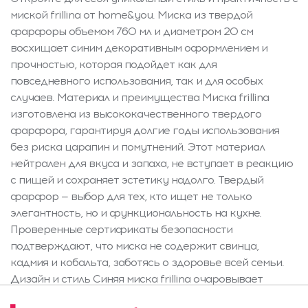
миской frillina от home&you. Миска из твердой
фарфоры объемом 760 мл и диаметром 20 см
восхищает синим декоративным оформлением и
прочностью, которая подойдет как для
повседневного использования, так и для особых
случаев. Материал и преимущества Миска frillina
изготовлена из высококачественного твердого
фарфора, гарантируя долгие годы использования
без риска царапин и помутнений. Этот материал
нейтрален для вкуса и запаха, не вступает в реакцию
с пищей и сохраняет эстетику надолго. Твердый
фарфор — выбор для тех, кто ищет не только
элегантность, но и функциональность на кухне.
Проверенные сертификаты безопасности
подтверждают, что миска не содержит свинца,
кадмия и кобальта, заботясь о здоровье всей семьи.
Дизайн и стиль Синяя миска frillina очаровывает
тонким узором неправильных точек и волнистым