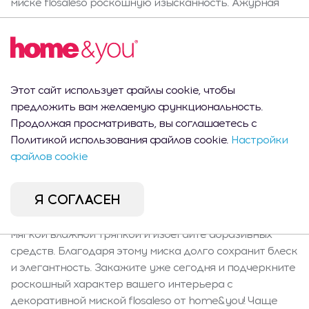
миске flosaleso роскошную изысканность. Ажурная
форма напоминает распустившиеся цветы, мягко
рассеивая свет и привлекая взгляды. Идеально
подходит для современных и элегантных гламурных
интерьеров, на стол, комод или как оригинальный
подарок для ценителей дизайнерских аксессуаров.
Этот сайт использует файлы cookie, чтобы
Функции и содержимое: продукт представляет собой
предложить вам желаемую функциональность.
одну эффектную декоративную миску объёмом 1500
Продолжая просматривать, вы соглашаетесь с
мл. Конструкция не включает подкладок, миска
Политикой использования файлов cookie.
Настройки
предназначена исключительно для декоративных
файлов cookie
целей и не подходит для контакта с пищевыми
продуктами. Инструкции по уходу: чтобы сохранить
Я СОГЛАСЕН
исключительный блеск серебристой отделки, миску не
следует мыть в посудомоечной машине. Протирайте
мягкой влажной тряпкой и избегайте абразивных
средств. Благодаря этому миска долго сохранит блеск
и элегантность. Закажите уже сегодня и подчеркните
роскошный характер вашего интерьера с
декоративной миской flosaleso от home&you! Чаще