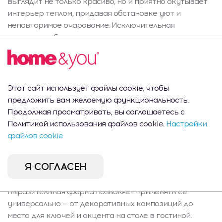
выглядит не только красиво, но и приятно окутывает
интерьер теплом, придавая обстановке уют и
неповторимое очарование. Исключительная
прочность обеспечивает долгое удовольствие от
продукта. Дизайн и стиль Коричневый цвет миски,
реалистичная текстура и геометрический мотив
делают Enchant идеальным для современных и
скандинавских интерьеров. Натуральный стиль
Этот сайт использует файлы cookie, чтобы
позволяет свободно сочетать с разнообразными
предложить вам желаемую функциональность.
аксессуарами, а миска отлично подойдёт как
Продолжая просматривать, вы соглашаетесь с
украшение стола, так и практичное место для
Политикой использования файлов cookie.
Настройки
хранения мелочей. Благодаря стильному виду миска
файлов cookie
также является оригинальным подарком на разные
случаи. Функции и содержимое Декоративная миска
Я СОГЛАСЕН
Enchant — одиночный продукт высотой 9 см,
диаметром 32 см и весом 1,052 кг. Простая, но
выразительная форма позволяет применять её
универсально — от декоративных композиций до
места для ключей и акцента на столе в гостиной.