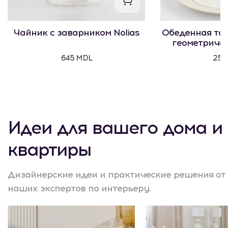
Чайник с заварником Nolias
Обеденная тар
геометриче
645 MDL
250
Идеи для вашего дома и
квартиры
Дизайнерские идеи и практические решения от
наших экспертов по интерьеру.