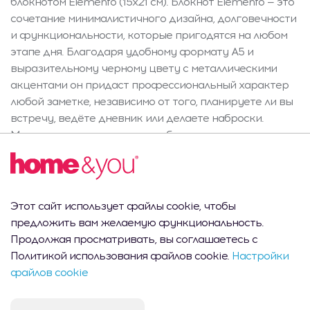
блокнотом Elemento (15x21 см). Блокнот Elemento — это
сочетание минималистичного дизайна, долговечности
и функциональности, которые пригодятся на любом
этапе дня. Благодаря удобному формату A5 и
выразительному черному цвету с металлическими
акцентами он придаст профессиональный характер
любой заметке, независимо от того, планируете ли вы
встречу, ведёте дневник или делаете наброски.
Материалы и преимущества: блокнот изготовлен из
высококачественной бумаги и укрепленных
металлических элементов. Бумага обеспечивает
гладкую поверхность, что обеспечивает
удовольствие от письма даже перьевой ручкой;
Этот сайт использует файлы cookie, чтобы
металлические детали стабилизируют структуру и
предложить вам желаемую функциональность.
защищают ваши записи на длительное время.
Продолжая просматривать, вы соглашаетесь с
Легкость изделия (0,25 кг) делает его идеальным для
Политикой использования файлов cookie.
Настройки
любой сумки и рюкзака, не утяжеляя ежедневные
файлов cookie
обязанности. Дизайн и стиль: выразительный черный
цвет и современная надпись на обложке делают