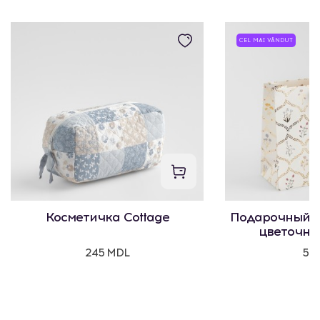
CEL MAI VÂNDUT
Косметичка Cottage
Подарочный п
цветочны
245 MDL
50