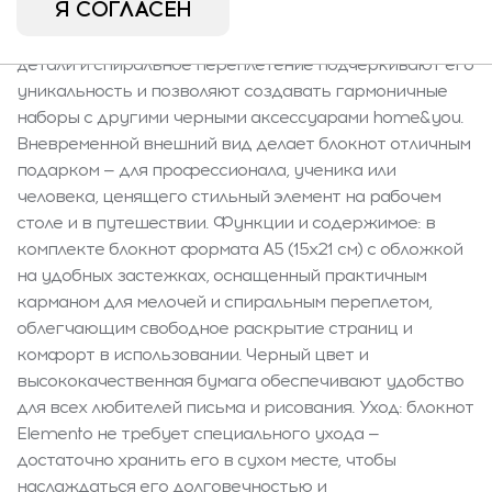
Я СОГЛАСЕН
блокнот Elemento в соответствии с актуальными
тенденциями офисного декора. Тонкие металлические
детали и спиральное переплетение подчеркивают его
уникальность и позволяют создавать гармоничные
наборы с другими черными аксессуарами home&you.
Вневременной внешний вид делает блокнот отличным
подарком — для профессионала, ученика или
человека, ценящего стильный элемент на рабочем
столе и в путешествии. Функции и содержимое: в
комплекте блокнот формата A5 (15x21 см) с обложкой
на удобных застежках, оснащенный практичным
карманом для мелочей и спиральным переплетом,
облегчающим свободное раскрытие страниц и
комфорт в использовании. Черный цвет и
высококачественная бумага обеспечивают удобство
для всех любителей письма и рисования. Уход: блокнот
Elemento не требует специального ухода —
достаточно хранить его в сухом месте, чтобы
наслаждаться его долговечностью и