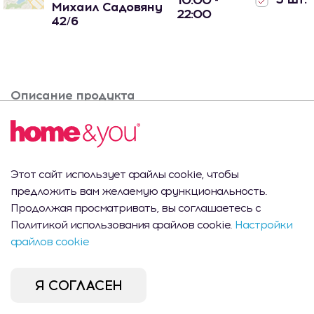
10:00 -
Михаил Садовяну
22:00
42/6
Описание продукта
Палочки для диффузор H40 X20
Этот сайт использует файлы cookie, чтобы
Вам это может
предложить вам желаемую функциональность.
Продолжая просматривать, вы соглашаетесь с
понравиться
Политикой использования файлов cookie.
Настройки
файлов cookie
Я СОГЛАСЕН