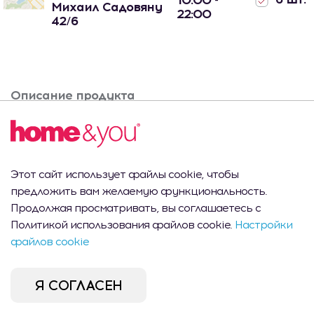
10:00 -
Михаил Садовяну
22:00
42/6
Описание продукта
Палочки для аромадиффузор NATUREL H25 X20
Этот сайт использует файлы cookie, чтобы
Вам это может
предложить вам желаемую функциональность.
Продолжая просматривать, вы соглашаетесь с
понравиться
Политикой использования файлов cookie.
Настройки
файлов cookie
Я СОГЛАСЕН
CEL MAI VÂNDUT