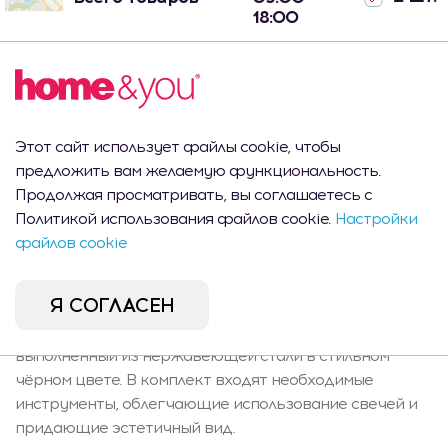
18:00
Shopping MallDova
Пн-Вс:
1 шт.
- Кишинев, ул.
10:00 -
Арборилор 21
22:00
Port Mall -
Пн-Вс:
Кишинев, ул.
1 шт.
10:00 -
Этот сайт использует файлы cookie, чтобы
Михаил Садовяну
22:00
предложить вам желаемую функциональность.
42/6
Продолжая просматривать, вы соглашаетесь с
Политикой использования файлов cookie.
Настройки
файлов cookie
Описание продукта
Я СОГЛАСЕН
Элегантный комплект аксессуаров для свечей,
выполненный из нержавеющей стали в стильном
чёрном цвете. В комплект входят необходимые
инструменты, облегчающие использование свечей и
придающие эстетичный вид.