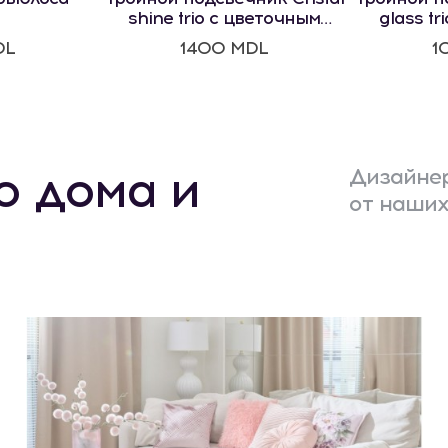
shine trio с цветочным
glass tr
мотивом
м
DL
1400 MDL
1
о дома и
Дизайнер
от наших