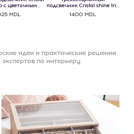
io с цветочным
подсвечник Cristal shine trio
отивом
с цветочным мотивом
025 MDL
1400 MDL
ские идеи и практические решения
 экспертов по интерьеру.