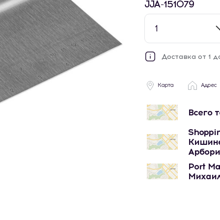
JJA-151079
1
Доставка от 1 д
Карта
Адрес
Всего 
Shoppin
Кишине
Арбори
Port Ma
Михаил