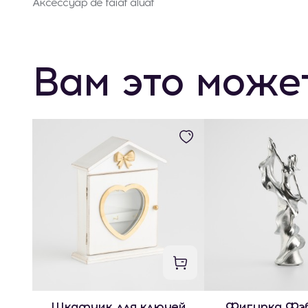
Аксессуар de taiat aluat
Вам это може
Шкафчик для ключей
Фигурка Фэ