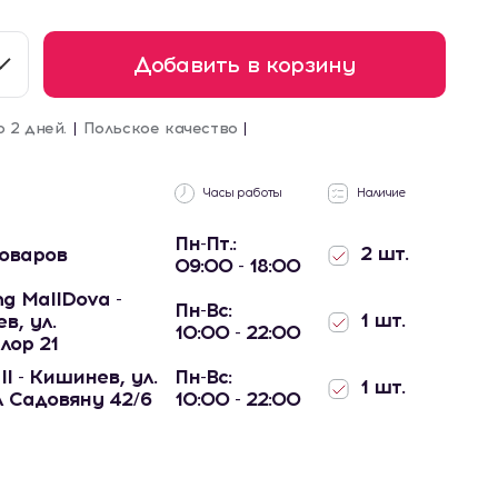
Добавить в корзину
о 2 дней.
Польское качество
Часы работы
Наличие
Пн-Пт.:
2 шт.
товаров
09:00 - 18:00
g MallDova -
Пн-Вс:
1 шт.
в, ул.
10:00 - 22:00
лор 21
ll - Кишинев, ул.
Пн-Вс:
1 шт.
 Садовяну 42/6
10:00 - 22:00