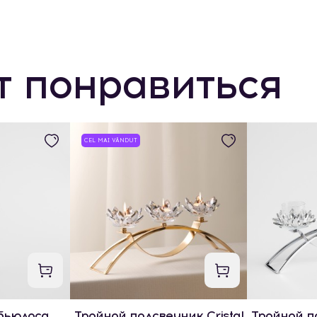
т понравиться
CEL MAI VÂNDUT
бьюлоса
Тройной подсвечник Cristal
Тройной по