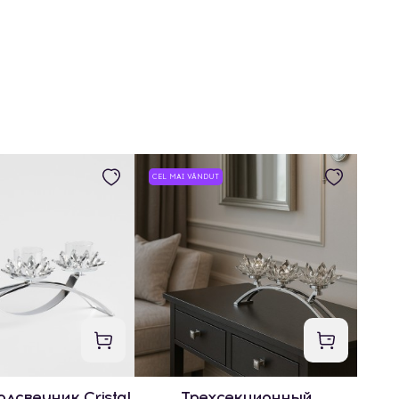
CEL MAI VÂNDUT
дсвечник Cristal
Трехсекционный